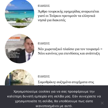
EΙΔΗΣΕΙΣ
Άρθρο τουρκικής εφημερίδας αναρωτιέται
γιατί οι Τούρκοι προτιμούν τα ελληνικά
νησιά για διακοπές
EΙΔΗΣΕΙΣ
Νέο χωροταξικό πλαίσιο για τον τουρισμό –
Νέοι κανόνες για επενδύσεις και ανάπτυξη
EΙΔΗΣΕΙΣ
Σαμοθράκη: αυξημένα ατυχήματα στις
βάθρες – οδηγίες πρόληψης από το
Πυροσβεστικό Κλιμάκιο Σαμοθράκης
Χρησιμοποιούμε cookies για να σας προσφέρουμε την
καλύτερη δυνατή εμπειρία στη σελίδα μας. Εάν συνεχίσετε να
χρησιμοποιείτε τη σελίδα, θα υποθέσουμε πως είστε
ικανοποιημένοι με αυτό.
Load more