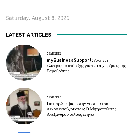
Saturday, August 8, 2026
LATEST ARTICLES
EΙΔΗΣΕΙΣ
myBusinessSupport: Άνοιξε η
πλατφόρμα στήριξης για τις επιχειρήσεις της
Σαμοθράκης
EΙΔΗΣΕΙΣ
Γιατί τρώμε ψάρι στην νηστεία του
Δεκαπενταύγουστου; Ο Μητροπολίτης
Αλεξανδρουπόλεως εξηγεί