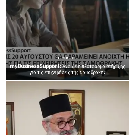
EΙΔΗΣΕΙΣ
myBusinessSupport: Άνοιξε η πλατφόρμα στήριξης
για τις επιχειρήσεις της Σαμοθράκης