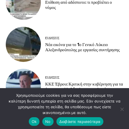
Επίθεση από αδέσποτο: τι προβλέπει ο
νόμος
EΙΔΗΣΕΙΣ
Νέα εικόνα για το 1ο Γενικό Λύκειο
Αλεξανδρούπολης με εργασίες συντήρησης
EΙΔΗΣΕΙΣ
ΚΚΕ Έβρου: Κριτική στην κυβέρνηση για τα
έργα στην Αλεξ/πολη και εμπλοκή στους
νατοϊκούς σχεδιασμούς
Χρησιμοποιούμε cookies για να σας προσφέρουμε την
καλύτερη δυνατή εμπειρία στη σελίδα μας. Εάν συνεχίσετε να
χρησιμοποιείτε τη σελίδα, θα υποθέσουμε πως είστε
ικανοποιημένοι με αυτό.
Load more
Ok
No
Διαβάστε περισσότερα