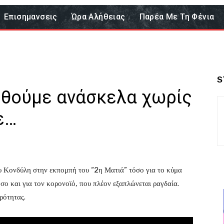
Επισημανσεις
Ώρα Αλήθειας
Παρέα Με Τη Φένια
S
ρεθούμε ανάσκελα χωρίς
ε…
ου Κονδύλη στην εκπομπή του “2η Ματιά” τόσο για το κύμα
σο και για τον κορονοϊό, που πλέον εξαπλώνεται ραγδαία.
ρότητας.