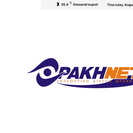
C
25.6
Alexandroupoli
Thursday, Augu