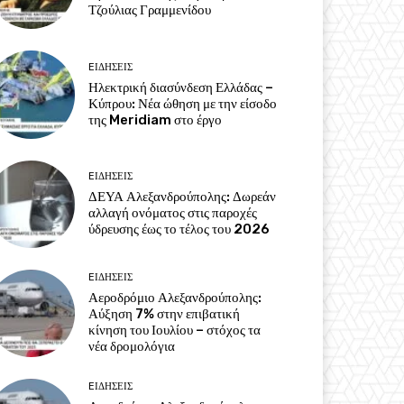
Τζούλιας Γραμμενίδου
EΙΔΗΣΕΙΣ
Ηλεκτρική διασύνδεση Ελλάδας –
Κύπρου: Νέα ώθηση με την είσοδο
της Meridiam στο έργο
EΙΔΗΣΕΙΣ
ΔΕΥΑ Αλεξανδρούπολης: Δωρεάν
αλλαγή ονόματος στις παροχές
ύδρευσης έως το τέλος του 2026
EΙΔΗΣΕΙΣ
Αεροδρόμιο Αλεξανδρούπολης:
Αύξηση 7% στην επιβατική
κίνηση του Ιουλίου – στόχος τα
νέα δρομολόγια
EΙΔΗΣΕΙΣ