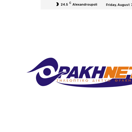
C
24.5
Alexandroupoli
Friday, August 