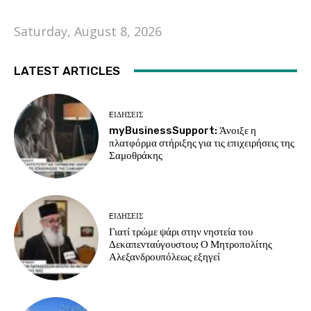
Saturday, August 8, 2026
LATEST ARTICLES
EΙΔΗΣΕΙΣ
myBusinessSupport: Άνοιξε η
πλατφόρμα στήριξης για τις επιχειρήσεις της
Σαμοθράκης
EΙΔΗΣΕΙΣ
Γιατί τρώμε ψάρι στην νηστεία του
Δεκαπενταύγουστου; Ο Μητροπολίτης
Αλεξανδρουπόλεως εξηγεί