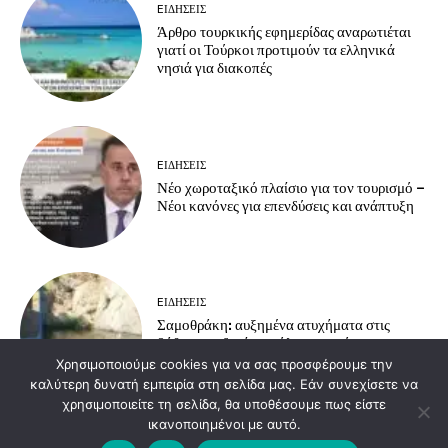
EΙΔΗΣΕΙΣ
Άρθρο τουρκικής εφημερίδας αναρωτιέται
γιατί οι Τούρκοι προτιμούν τα ελληνικά
νησιά για διακοπές
EΙΔΗΣΕΙΣ
Νέο χωροταξικό πλαίσιο για τον τουρισμό –
Νέοι κανόνες για επενδύσεις και ανάπτυξη
EΙΔΗΣΕΙΣ
Σαμοθράκη: αυξημένα ατυχήματα στις
βάθρες – οδηγίες πρόληψης από το
Πυροσβεστικό Κλιμάκιο Σαμοθράκης
Χρησιμοποιούμε cookies για να σας προσφέρουμε την
καλύτερη δυνατή εμπειρία στη σελίδα μας. Εάν συνεχίσετε να
χρησιμοποιείτε τη σελίδα, θα υποθέσουμε πως είστε
ικανοποιημένοι με αυτό.
Load more