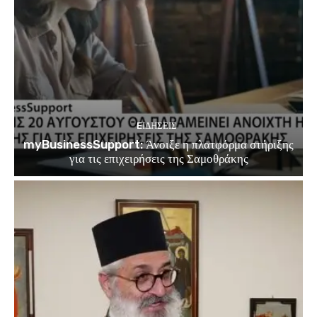
EΙΔΗΣΕΙΣ
myBusinessSupport: Άνοιξε η πλατφόρμα στήριξης
για τις επιχειρήσεις της Σαμοθράκης