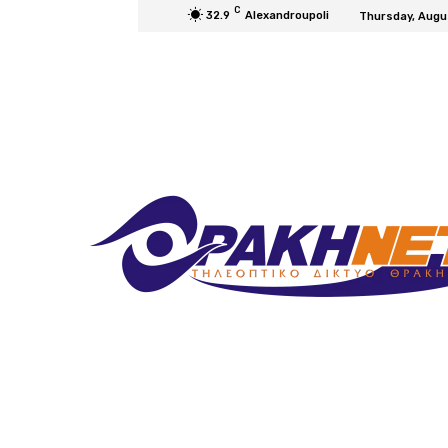
C
32.9
Alexandroupoli
Thursday, Augu