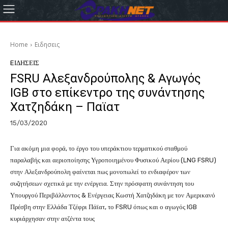
Home
Eιδησεις
EΙΔΗΣΕΙΣ
FSRU Αλεξανδρούπολης & Αγωγός
IGB στο επίκεντρο της συνάντησης
Χατζηδάκη – Παϊατ
15/03/2020
Για ακόμη μια φορά, το έργο του υπεράκτιου τερματικού σταθμού
παραλαβής και αεριοποίησης Υγροποιημένου Φυσικού Αερίου (LNG FSRU)
στην Αλεξανδρούπολη φαίνεται πως μονοπωλεί το ενδιαφέρον των
συζητήσεων σχετικά με την ενέργεια. Στην πρόσφατη συνάντηση του
Υπουργού Περιβάλλοντος & Ενέργειας Κωστή Χατζηδάκη με τον Αμερικανό
Πρέσβη στην Ελλάδα Τζέφρι Πάϊατ, το FSRU όπως και ο αγωγός IGB
κυριάρχησαν στην ατζέντα τους