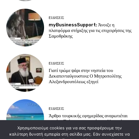
EΙΔΗΣΕΙΣ
myBusinessSupport: Άνοιξε η
πλατφόρμα στήριξης για τις επιχειρήσεις της
Σαμοθράκης
EΙΔΗΣΕΙΣ
Γιατί τρώμε ψάρι στην νηστεία του
Δεκαπενταύγουστου; Ο Μητροπολίτης
Αλεξανδρουπόλεως εξηγεί
EΙΔΗΣΕΙΣ
Άρθρο τουρκικής εφημερίδας αναρωτιέται
γιατί οι Τούρκοι προτιμούν τα ελληνικά
νησιά για διακοπές
Χρησιμοποιούμε cookies για να σας προσφέρουμε την
καλύτερη δυνατή εμπειρία στη σελίδα μας. Εάν συνεχίσετε να