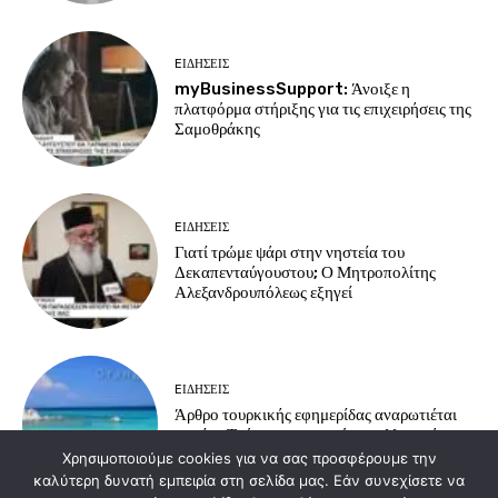
EΙΔΗΣΕΙΣ
myBusinessSupport: Άνοιξε η
πλατφόρμα στήριξης για τις επιχειρήσεις της
Σαμοθράκης
EΙΔΗΣΕΙΣ
Γιατί τρώμε ψάρι στην νηστεία του
Δεκαπενταύγουστου; Ο Μητροπολίτης
Αλεξανδρουπόλεως εξηγεί
EΙΔΗΣΕΙΣ
Άρθρο τουρκικής εφημερίδας αναρωτιέται
γιατί οι Τούρκοι προτιμούν τα ελληνικά
νησιά για διακοπές
Χρησιμοποιούμε cookies για να σας προσφέρουμε την
καλύτερη δυνατή εμπειρία στη σελίδα μας. Εάν συνεχίσετε να