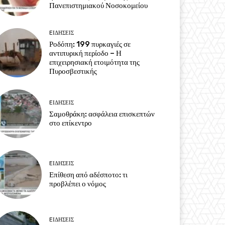
Πανεπιστημιακού Νοσοκομείου
EΙΔΗΣΕΙΣ
Ροδόπη: 199 πυρκαγιές σε
αντιπυρική περίοδο – Η
επιχειρησιακή ετοιμότητα της
Πυροσβεστικής
EΙΔΗΣΕΙΣ
Σαμοθράκη: ασφάλεια επισκεπτών
στο επίκεντρο
EΙΔΗΣΕΙΣ
Επίθεση από αδέσποτο: τι
προβλέπει ο νόμος
EΙΔΗΣΕΙΣ