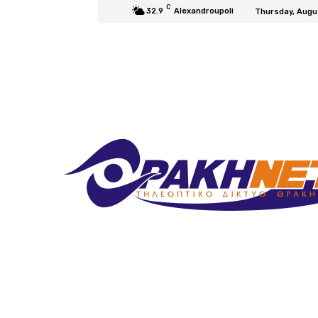
C
32.9
Alexandroupoli
Thursday, Augu