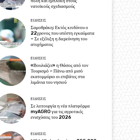
πολη και εμπλοκή στους
νατοϊκούς σχεδιασμούς
EΙΔΗΣΕΙΣ
Σαμοθράκη: Εκτός κινδύνου ο
22χρονος που υπέστη εγκαύματα
– Σε εξέλιξη η διερεύνηση του
ατυχήματος
EΙΔΗΣΕΙΣ
«Βουλιάζει» η Θάσος από τον
Τουρισμό – Πάνω από μισό
εκατομμύριο οι επιβάτες στα
λιμάνια του νησιού
EΙΔΗΣΕΙΣ
Σε λειτουργία η νέα πλατφόρμα
myAGRO για τις αγροτικές
ενισχύσεις του 2026
EΙΔΗΣΕΙΣ