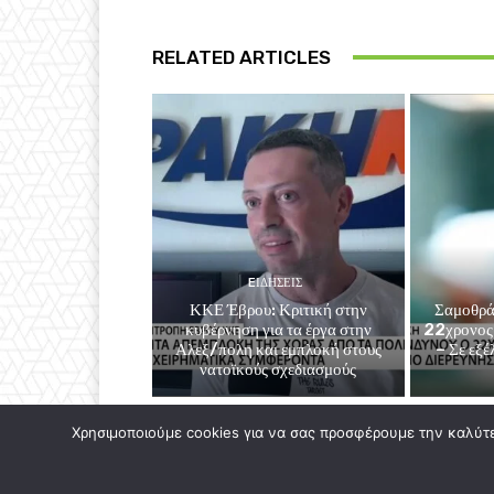
RELATED ARTICLES
EΙΔΗΣΕΙΣ
ΚΚΕ Έβρου: Κριτική στην
Σαμοθρά
κυβέρνηση για τα έργα στην
22χρονος 
Αλεξ/πολη και εμπλοκή στους
– Σε εξέ
νατοϊκούς σχεδιασμούς
Χρησιμοποιούμε cookies για να σας προσφέρουμε την καλύτερ