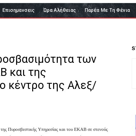
Επισημανσεις
Ώρα Αλήθειας
Παρέα Με Τη Φένια
S
προσβασιμότητα των
Β και της
ο κέντρο της Αλεξ/
 της Πυροσβεστικής Υπηρεσίας και του ΕΚΑΒ σε στενούς