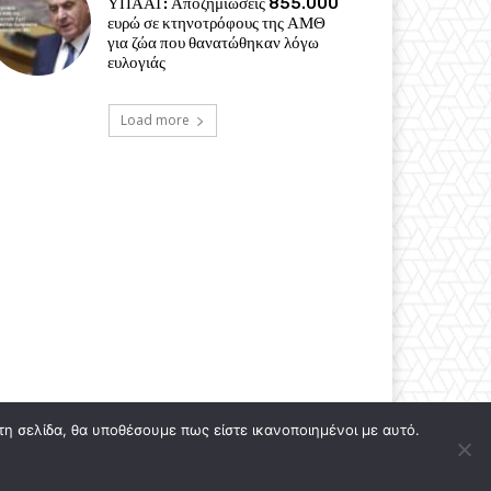
ΥΠΑΑΤ: Αποζημιώσεις 855.000
ευρώ σε κτηνοτρόφους της ΑΜΘ
για ζώα που θανατώθηκαν λόγω
ευλογιάς
Load more
τη σελίδα, θα υποθέσουμε πως είστε ικανοποιημένοι με αυτό.