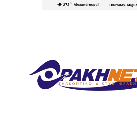
C
27.1
Alexandroupoli
Thursday, Augus