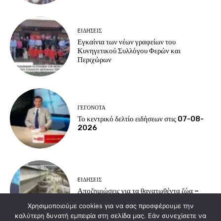
EΙΔΗΣΕΙΣ
Εγκαίνια των νέων γραφείων του
Κυνηγετικού Συλλόγου Φερών και
Περιχώρων
ΓΕΓΟΝΟΤΑ
Το κεντρικό δελτίο ειδήσεων στις 07-08-
2026
EΙΔΗΣΕΙΣ
Αποζημιώσεις για τα θανατωθέντα ζώα –
Αγωνία για το μέλλον της κτηνοτροφίας
Χρησιμοποιούμε cookies για να σας προσφέρουμε την
καλύτερη δυνατή εμπειρία στη σελίδα μας. Εάν συνεχίσετε να