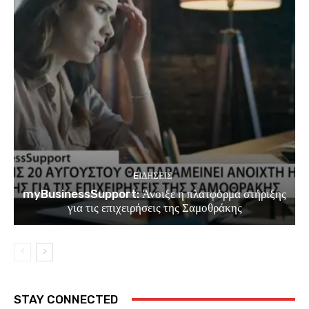
EΙΔΗΣΕΙΣ
myBusinessSupport: Άνοιξε η πλατφόρμα στήριξης
για τις επιχειρήσεις της Σαμοθράκης
STAY CONNECTED