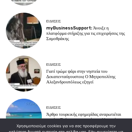
EΙΔΗΣΕΙΣ
myBusinessSupport: Άνοιξε η
πλατφόρμα στήριξης για τις επιχειρήσεις της
Σαμοθράκης
EΙΔΗΣΕΙΣ
Γιατί τρώμε ψάρι στην νηστεία του
Δεκαπενταύγουστου; Ο Μητροπολίτης
Αλεξανδρουπόλεως εξηγεί
EΙΔΗΣΕΙΣ
Άρθρο τουρκικής εφημερίδας αναρωτιέται
γιατί οι Τούρκοι προτιμούν τα ελληνικά
νησιά για διακοπές
Χρησιμοποιούμε cookies για να σας προσφέρουμε την
καλύτερη δυνατή εμπειρία στη σελίδα μας. Εάν συνεχίσετε να