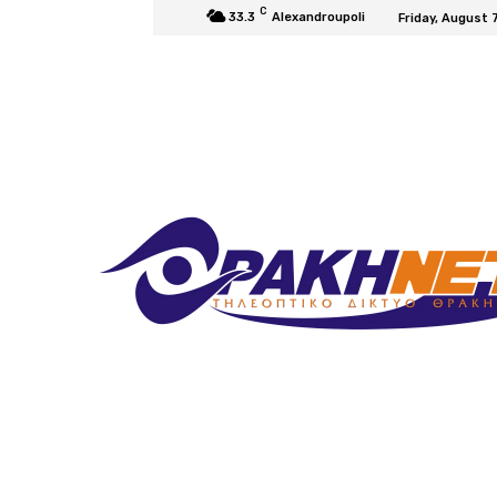
C
33.3
Alexandroupoli
Friday, August 