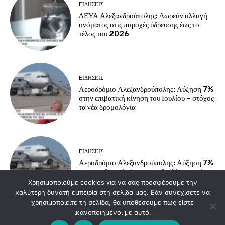
EΙΔΗΣΕΙΣ
ΔΕΥΑ Αλεξανδρούπολης: Δωρεάν αλλαγή
ονόματος στις παροχές ύδρευσης έως το
τέλος του 2026
EΙΔΗΣΕΙΣ
Αεροδρόμιο Αλεξανδρούπολης: Αύξηση 7%
στην επιβατική κίνηση του Ιουλίου – στόχος
τα νέα δρομολόγια
EΙΔΗΣΕΙΣ
Αεροδρόμιο Αλεξανδρούπολης: Αύξηση 7%
στην επιβατική κίνηση του Ιουλίου – στόχος
τα νέα δρομολόγια
Χρησιμοποιούμε cookies για να σας προσφέρουμε την
καλύτερη δυνατή εμπειρία στη σελίδα μας. Εάν συνεχίσετε να
χρησιμοποιείτε τη σελίδα, θα υποθέσουμε πως είστε
ικανοποιημένοι με αυτό.
Load more