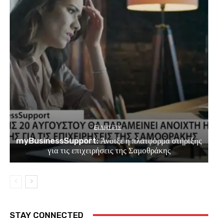
EΙΔΗΣΕΙΣ
myBusinessSupport: Άνοιξε η πλατφόρμα στήριξης
για τις επιχειρήσεις της Σαμοθράκης
STAY CONNECTED