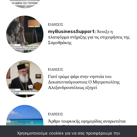
EΙΔΗΣΕΙΣ
myBusinessSupport: Άνοιξε η
πλατφόρμα στήριξης για τις επιχειρήσεις της
Σαμοθράκης
EΙΔΗΣΕΙΣ
Γιατί τρώμε ψάρι στην νηστεία του
Δεκαπενταύγουστου; Ο Μητροπολίτης
Αλεξανδρουπόλεως εξηγεί
EΙΔΗΣΕΙΣ
Άρθρο τουρκικής εφημερίδας αναρωτιέται
γιατί οι Τούρκοι προτιμούν τα ελληνικά
νησιά για διακοπές
Χρησιμοποιούμε cookies για να σας προσφέρουμε την