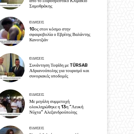
από το Πυροσβεστικό Κλιμάκιο
Σαμοθράκης
EΙΔΗΣΕΙΣ
10ος στον κόσμο στην
σφαιροβολία ο Εβρίτης Βαλάντης
Κανοτζιάν
EΙΔΗΣΕΙΣ
Συνάντηση Τοψίδη με TÜRSAB
Αδριανούπολης για τουρισμό και
συνοριακές υποδομές
EΙΔΗΣΕΙΣ
Με μεγάλη συμμετοχή
ολοκληρώθηκε η 13η “Λευκή
Νύχτα” Αλεξανδρούπολης
EΙΔΗΣΕΙΣ