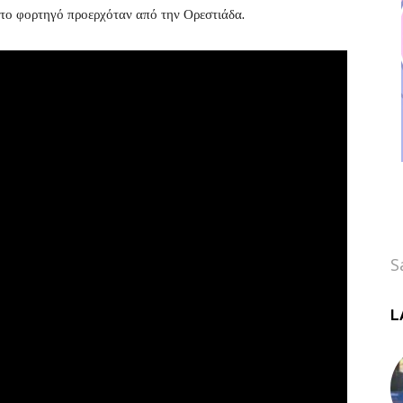
το φορτηγό προερχόταν από την Ορεστιάδα.
S
L