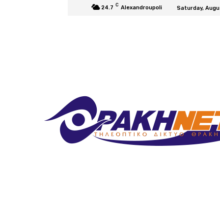
C
24.7
Alexandroupoli
Saturday, Augu