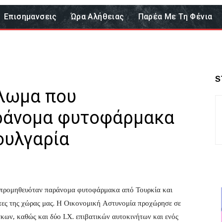
Επισημανσεις
Ώρα Αλήθειας
Παρέα Με Τη Φένια
S
λωμα που
ράνομα φυτοφάρμακα
ουλγαρία
 προμηθευόταν παράνομα φυτοφάρμακα από Τουρκία και
ότες της χώρας μας. Η Οικονομική Αστυνομία προχώρησε σε
ν, καθώς και δύο Ι.Χ. επιβατικών αυτοκινήτων και ενός