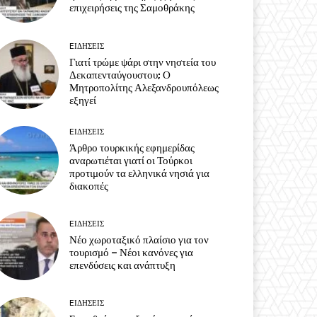
επιχειρήσεις της Σαμοθράκης
EΙΔΗΣΕΙΣ
Γιατί τρώμε ψάρι στην νηστεία του
Δεκαπενταύγουστου; Ο
Μητροπολίτης Αλεξανδρουπόλεως
εξηγεί
EΙΔΗΣΕΙΣ
Άρθρο τουρκικής εφημερίδας
αναρωτιέται γιατί οι Τούρκοι
προτιμούν τα ελληνικά νησιά για
διακοπές
EΙΔΗΣΕΙΣ
Νέο χωροταξικό πλαίσιο για τον
τουρισμό – Νέοι κανόνες για
επενδύσεις και ανάπτυξη
EΙΔΗΣΕΙΣ