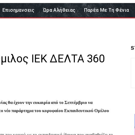
Επισημανσεις
Ώρα Αλήθειας
Παρέα Με Τη Φένια
S
Όμιλος ΙΕΚ ΔΕΛΤΑ 360
ίας θα έχουν την ευκαιρία από το Σεπτέμβριο να
στο νέο παράρτημα του κορυφαίου Εκπαιδευτικού Ομίλου
η του κοινού ως το εκπαιδευτικό ίδρυμα που αναβαθμίζει το