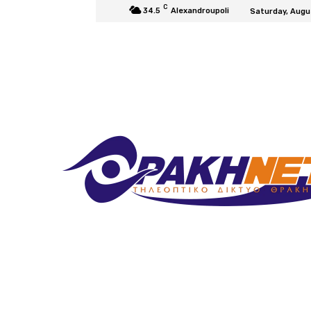
C
34.5
Alexandroupoli
Saturday, Augu