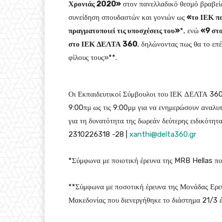
Χρονιάς 2020
»
στον πανελλαδικό θεσμό βραβεί
συνείδηση σπουδαστών και γονιών ως
«το ΙΕΚ πο
πραγματοποιεί τις υποσχέσεις του»
*, ενώ
«
9 στ
στο ΙΕΚ ΔΕΛΤΑ 360
, δηλώνοντας πως θα το επέ
φίλους τους»**.
Οι Εκπαιδευτικοί Σύμβουλοι του ΙΕΚ ΔΕΛΤΑ 360 
9:00πμ ως τις 9:00μμ για να ενημερώσουν αναλυτ
για τη δυνατότητα της δωρεάν δεύτερης ειδικότ
2310226318 -28 |
xanthi@delta360.gr
*Σύμφωνα με ποιοτική έρευνα της MRB Hellas π
**Σύμφωνα με ποσοτική έρευνα της Μονάδας Ερε
Μακεδονίας που διενεργήθηκε το διάστημα 21/3 