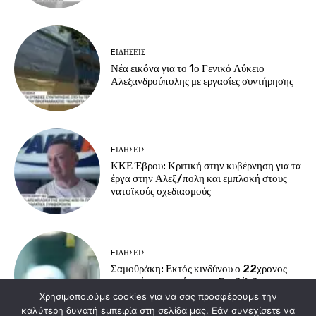
EΙΔΗΣΕΙΣ
Νέα εικόνα για το 1ο Γενικό Λύκειο
Αλεξανδρούπολης με εργασίες συντήρησης
EΙΔΗΣΕΙΣ
ΚΚΕ Έβρου: Κριτική στην κυβέρνηση για τα
έργα στην Αλεξ/πολη και εμπλοκή στους
νατοϊκούς σχεδιασμούς
EΙΔΗΣΕΙΣ
Σαμοθράκη: Εκτός κινδύνου ο 22χρονος
που υπέστη εγκαύματα – Σε εξέλιξη η
διερεύνηση του ατυχήματος
Χρησιμοποιούμε cookies για να σας προσφέρουμε την
καλύτερη δυνατή εμπειρία στη σελίδα μας. Εάν συνεχίσετε να