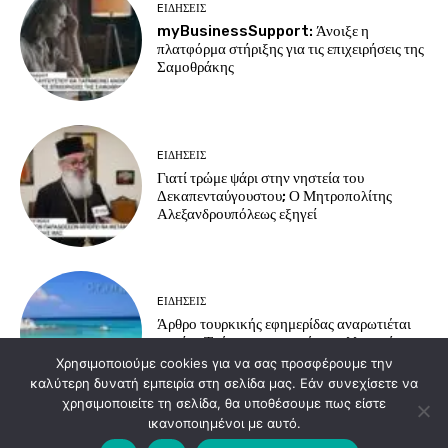
EΙΔΗΣΕΙΣ
myBusinessSupport: Άνοιξε η
πλατφόρμα στήριξης για τις επιχειρήσεις της
Σαμοθράκης
EΙΔΗΣΕΙΣ
Γιατί τρώμε ψάρι στην νηστεία του
Δεκαπενταύγουστου; Ο Μητροπολίτης
Αλεξανδρουπόλεως εξηγεί
EΙΔΗΣΕΙΣ
Άρθρο τουρκικής εφημερίδας αναρωτιέται
γιατί οι Τούρκοι προτιμούν τα ελληνικά
νησιά για διακοπές
Χρησιμοποιούμε cookies για να σας προσφέρουμε την
καλύτερη δυνατή εμπειρία στη σελίδα μας. Εάν συνεχίσετε να
χρησιμοποιείτε τη σελίδα, θα υποθέσουμε πως είστε
ικανοποιημένοι με αυτό.
Load more