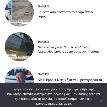
EΙΔΗΣΕΙΣ
Επίθεση από αδέσποτο: τι προβλέπει ο
νόμος
EΙΔΗΣΕΙΣ
Νέα εικόνα για το 1ο Γενικό Λύκειο
Αλεξανδρούπολης με εργασίες συντήρησης
EΙΔΗΣΕΙΣ
ΚΚΕ Έβρου: Κριτική στην κυβέρνηση για τα
έργα στην Αλεξ/πολη και εμπλοκή στους
νατοϊκούς σχεδιασμούς
Χρησιμοποιούμε cookies για να σας προσφέρουμε την
καλύτερη δυνατή εμπειρία στη σελίδα μας. Εάν συνεχίσετε να
χρησιμοποιείτε τη σελίδα, θα υποθέσουμε πως είστε
ικανοποιημένοι με αυτό.
Load more