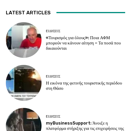
LATEST ARTICLES
EΙΔΗΣΕΙΣ
«Τουρισμός για όλους»: Ποια ΑΦΜ
μπορούν να κάνουν αίτηση – Τα ποσά που
δικαιούνται
EΙΔΗΣΕΙΣ
Η εικόνα της φετινής τουριστικής περιόδου
στη Θάσο
EΙΔΗΣΕΙΣ
myBusinessSupport: Άνοιξε η
πλατφόρμα στήριξης για τις επιχειρήσεις της