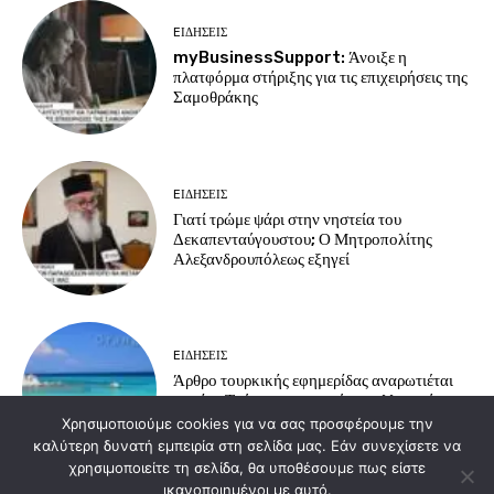
EΙΔΗΣΕΙΣ
myBusinessSupport: Άνοιξε η
πλατφόρμα στήριξης για τις επιχειρήσεις της
Σαμοθράκης
EΙΔΗΣΕΙΣ
Γιατί τρώμε ψάρι στην νηστεία του
Δεκαπενταύγουστου; Ο Μητροπολίτης
Αλεξανδρουπόλεως εξηγεί
EΙΔΗΣΕΙΣ
Άρθρο τουρκικής εφημερίδας αναρωτιέται
γιατί οι Τούρκοι προτιμούν τα ελληνικά
νησιά για διακοπές
Χρησιμοποιούμε cookies για να σας προσφέρουμε την
καλύτερη δυνατή εμπειρία στη σελίδα μας. Εάν συνεχίσετε να
χρησιμοποιείτε τη σελίδα, θα υποθέσουμε πως είστε
ικανοποιημένοι με αυτό.