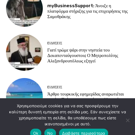
myBusinessSupport: Άνοιξε η
πλατφόρμα στήριξης για τις επιχειρήσεις της
Σαμοθράκης
EΙΔΗΣΕΙΣ
Γιατί τρώμε ψάρι στην νηστεία του
Δεκαπενταύγουστου; Ο Μητροπολίτης
Αλεξανδρουπόλεως εξηγεί
EΙΔΗΣΕΙΣ
Άρθρο τουρκικής εφημερίδας αναρωτιέται
γιατί οι Τούρκοι προτιμούν τα ελληνικά
νησιά για διακοπές
Χρησιμοποιούμε cookies για να σας προσφέρουμε την
καλύτερη δυνατή εμπειρία στη σελίδα μας. Εάν συνεχίσετε να
χρησιμοποιείτε τη σελίδα, θα υποθέσουμε πως είστε
ικανοποιημένοι με αυτό.
Load more
Ok
No
Διαβάστε περισσότερα