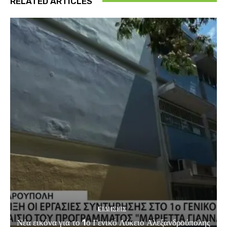
RELATED ARTICLES
EΙΔΗΣΕΙΣ
Νέα εικόνα για το 1ο Γενικό Λύκειο Αλεξανδρούπολης