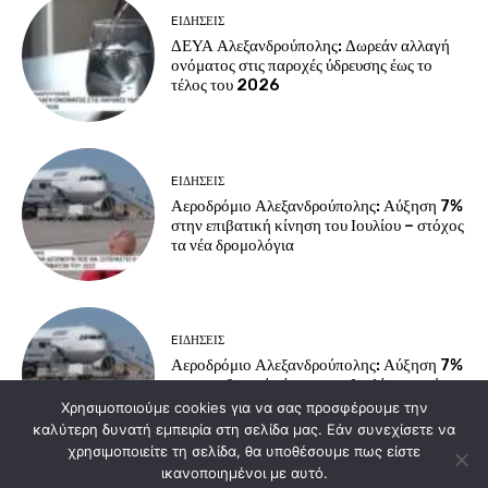
EΙΔΗΣΕΙΣ
ΔΕΥΑ Αλεξανδρούπολης: Δωρεάν αλλαγή
ονόματος στις παροχές ύδρευσης έως το
τέλος του 2026
EΙΔΗΣΕΙΣ
Αεροδρόμιο Αλεξανδρούπολης: Αύξηση 7%
στην επιβατική κίνηση του Ιουλίου – στόχος
τα νέα δρομολόγια
EΙΔΗΣΕΙΣ
Αεροδρόμιο Αλεξανδρούπολης: Αύξηση 7%
στην επιβατική κίνηση του Ιουλίου – στόχος
τα νέα δρομολόγια
Χρησιμοποιούμε cookies για να σας προσφέρουμε την
καλύτερη δυνατή εμπειρία στη σελίδα μας. Εάν συνεχίσετε να
χρησιμοποιείτε τη σελίδα, θα υποθέσουμε πως είστε
ικανοποιημένοι με αυτό.
Load more