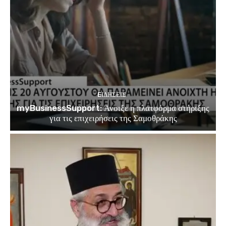
EΙΔΗΣΕΙΣ
myBusinessSupport: Άνοιξε η πλατφόρμα στήριξης
για τις επιχειρήσεις της Σαμοθράκης