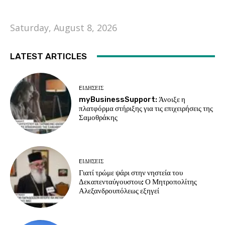
Saturday, August 8, 2026
LATEST ARTICLES
EΙΔΗΣΕΙΣ
myBusinessSupport: Άνοιξε η
πλατφόρμα στήριξης για τις επιχειρήσεις της
Σαμοθράκης
EΙΔΗΣΕΙΣ
Γιατί τρώμε ψάρι στην νηστεία του
Δεκαπενταύγουστου; Ο Μητροπολίτης
Αλεξανδρουπόλεως εξηγεί