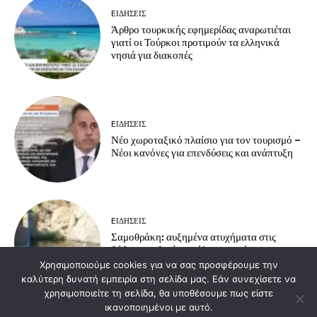
EΙΔΗΣΕΙΣ
Άρθρο τουρκικής εφημερίδας αναρωτιέται
γιατί οι Τούρκοι προτιμούν τα ελληνικά
νησιά για διακοπές
EΙΔΗΣΕΙΣ
Νέο χωροταξικό πλαίσιο για τον τουρισμό –
Νέοι κανόνες για επενδύσεις και ανάπτυξη
EΙΔΗΣΕΙΣ
Σαμοθράκη: αυξημένα ατυχήματα στις
βάθρες – οδηγίες πρόληψης από το
Πυροσβεστικό Κλιμάκιο Σαμοθράκης
Χρησιμοποιούμε cookies για να σας προσφέρουμε την
καλύτερη δυνατή εμπειρία στη σελίδα μας. Εάν συνεχίσετε να
χρησιμοποιείτε τη σελίδα, θα υποθέσουμε πως είστε
ικανοποιημένοι με αυτό.
Load more