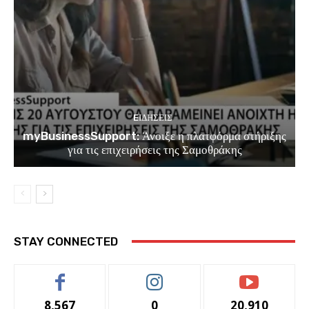
EΙΔΗΣΕΙΣ
myBusinessSupport: Άνοιξε η πλατφόρμα στήριξης
για τις επιχειρήσεις της Σαμοθράκης
STAY CONNECTED
8,567
0
20,910