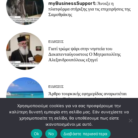
myBusinessSupport: Άνοιξε η
πλατφόρμα στήριξης για τις επιχειρήσεις της
Σαμοθράκης
EΙΔΗΣΕΙΣ
Γιατί τρώμε ψάρι στην νηστεία του
Δεκαπενταύγουστου; Ο Μητροπολίτης
Αλεξανδρουπόλεως εξηγεί
EΙΔΗΣΕΙΣ
Άρθρο τουρκικής εφημερίδας αναρωτιέται
γιατί οι Τούρκοι προτιμούν τα ελληνικά
νησιά για διακοπές
Χρησιμοποιούμε cookies για να σας προσφέρουμε την
καλύτερη δυνατή εμπειρία στη σελίδα μας. Εάν συνεχίσετε να
χρησιμοποιείτε τη σελίδα, θα υποθέσουμε πως είστε
ικανοποιημένοι με αυτό.
Load more
Ok
No
Διαβάστε περισσότερα