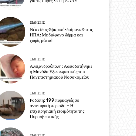
για τις ουρές λέει η ΑΑΔΕ
EΙΔΗΣΕΙΣ
Νέο είδος «ψαριού-δαίμονα» στις
ΗΠΑ: Με διάφανο δέρμα και
χωρίς μάτια!
EΙΔΗΣΕΙΣ
Αλεξανδρούπολη: Αδειοδοτήθηκε
η Μονάδα Εξωσωματικής του
Πανεπιστημιακού Νοσοκομείου
EΙΔΗΣΕΙΣ
Ροδόπη: 199 πυρκαγιές σε
αντιπυρική περίοδο – Η
επιχειρησιακή ετοιμότητα της
Πυροσβεστικής
EΙΔΗΣΕΙΣ