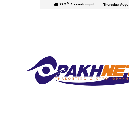
C
29.2
Alexandroupoli
Thursday, Augu