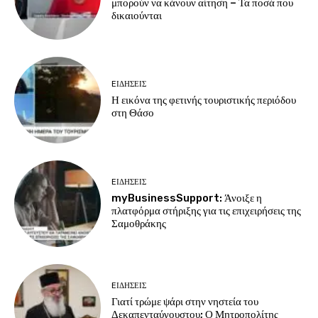
μπορούν να κάνουν αίτηση – Τα ποσά που
δικαιούνται
EΙΔΗΣΕΙΣ
Η εικόνα της φετινής τουριστικής περιόδου
στη Θάσο
EΙΔΗΣΕΙΣ
myBusinessSupport: Άνοιξε η
πλατφόρμα στήριξης για τις επιχειρήσεις της
Σαμοθράκης
EΙΔΗΣΕΙΣ
Γιατί τρώμε ψάρι στην νηστεία του
Δεκαπενταύγουστου; Ο Μητροπολίτης