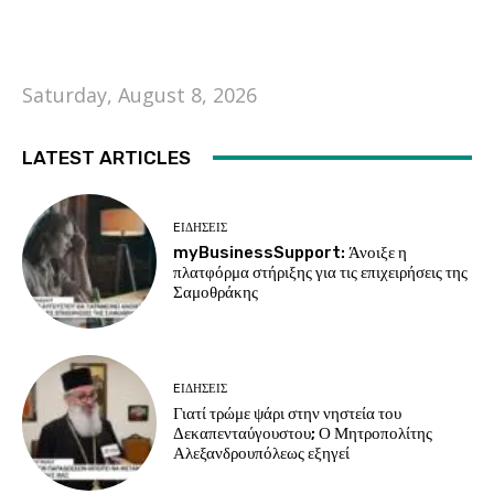
Saturday, August 8, 2026
LATEST ARTICLES
EΙΔΗΣΕΙΣ
myBusinessSupport: Άνοιξε η
πλατφόρμα στήριξης για τις επιχειρήσεις της
Σαμοθράκης
EΙΔΗΣΕΙΣ
Γιατί τρώμε ψάρι στην νηστεία του
Δεκαπενταύγουστου; Ο Μητροπολίτης
Αλεξανδρουπόλεως εξηγεί