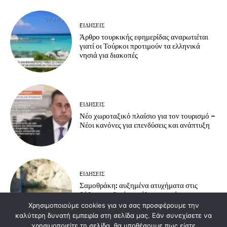
EΙΔΗΣΕΙΣ
Άρθρο τουρκικής εφημερίδας αναρωτιέται
γιατί οι Τούρκοι προτιμούν τα ελληνικά
νησιά για διακοπές
EΙΔΗΣΕΙΣ
Νέο χωροταξικό πλαίσιο για τον τουρισμό –
Νέοι κανόνες για επενδύσεις και ανάπτυξη
EΙΔΗΣΕΙΣ
Σαμοθράκη: αυξημένα ατυχήματα στις
βάθρες – οδηγίες πρόληψης από το
Πυροσβεστικό Κλιμάκιο Σαμοθράκης
Χρησιμοποιούμε cookies για να σας προσφέρουμε την
καλύτερη δυνατή εμπειρία στη σελίδα μας. Εάν συνεχίσετε να
χρησιμοποιείτε τη σελίδα, θα υποθέσουμε πως είστε