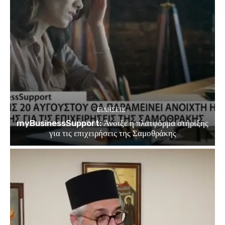
EΙΔΗΣΕΙΣ
myBusinessSupport: Άνοιξε η πλατφόρμα στήριξης
για τις επιχειρήσεις της Σαμοθράκης