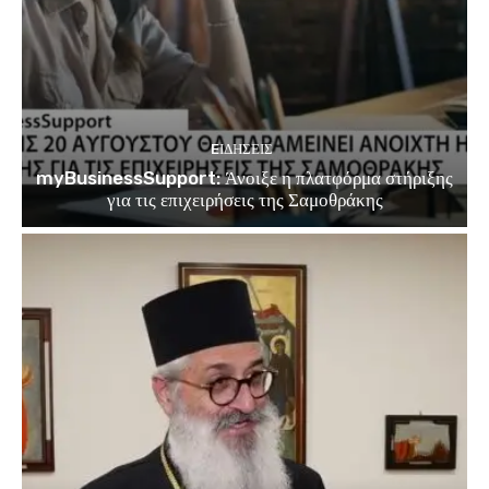
EΙΔΗΣΕΙΣ
myBusinessSupport: Άνοιξε η πλατφόρμα στήριξης
για τις επιχειρήσεις της Σαμοθράκης