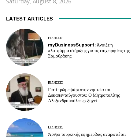
Saturday, August 8, 2026
LATEST ARTICLES
EΙΔΗΣΕΙΣ
myBusinessSupport: Άνοιξε η
πλατφόρμα στήριξης για τις επιχειρήσεις της
Σαμοθράκης
EΙΔΗΣΕΙΣ
Γιατί τρώμε ψάρι στην νηστεία του
Δεκαπενταύγουστου; Ο Μητροπολίτης
Αλεξανδρουπόλεως εξηγεί
EΙΔΗΣΕΙΣ
Άρθρο τουρκικής εφημερίδας αναρωτιέται