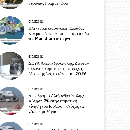
Τζούλιας Γραμμενίδου
EΙΔΗΣΕΙΣ
Ηλεκτρική διασύνδεση Ελλάδας –
Κύπρου: Νέα ώθηση με την είσοδο
της Meridiam στο έργο
EΙΔΗΣΕΙΣ
ΔΕΥΑ Αλεξανδρούπολης: Δωρεάν
αλλαγή ονόματος στις παροχές
ύδρευσης έως το τέλος του 2026
EΙΔΗΣΕΙΣ
Αεροδρόμιο Αλεξανδρούπολης:
Αύξηση 7% στην επιβατική
κίνηση του Ιουλίου – στόχος τα
νέα δρομολόγια
EΙΔΗΣΕΙΣ