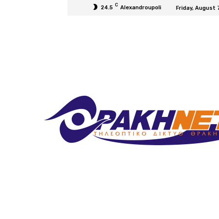
C
24.5
Alexandroupoli
Friday, August 