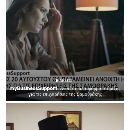
EΙΔΗΣΕΙΣ
myBusinessSupport: Άνοιξε η πλατφόρμα στήριξης
για τις επιχειρήσεις της Σαμοθράκης