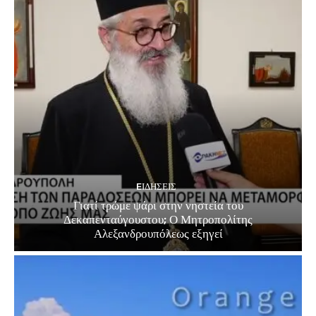
EΙΔΗΣΕΙΣ
Γιατί τρώμε ψάρι στην νηστεία του
Δεκαπενταύγουστου; Ο Μητροπολίτης
Αλεξανδρουπόλεως εξηγεί