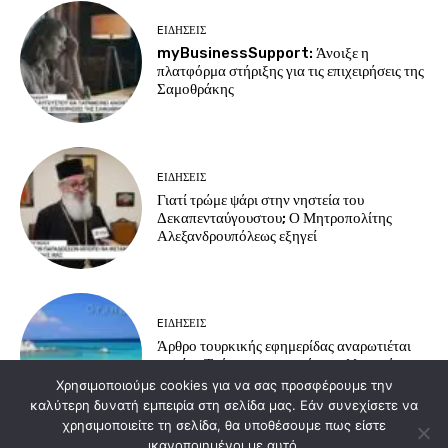
EΙΔΗΣΕΙΣ
myBusinessSupport: Άνοιξε η
πλατφόρμα στήριξης για τις επιχειρήσεις της
Σαμοθράκης
EΙΔΗΣΕΙΣ
Γιατί τρώμε ψάρι στην νηστεία του
Δεκαπενταύγουστου; Ο Μητροπολίτης
Αλεξανδρουπόλεως εξηγεί
EΙΔΗΣΕΙΣ
Άρθρο τουρκικής εφημερίδας αναρωτιέται
γιατί οι Τούρκοι προτιμούν τα ελληνικά
νησιά για διακοπές
Χρησιμοποιούμε cookies για να σας προσφέρουμε την
καλύτερη δυνατή εμπειρία στη σελίδα μας. Εάν συνεχίσετε να
χρησιμοποιείτε τη σελίδα, θα υποθέσουμε πως είστε
ικανοποιημένοι με αυτό.