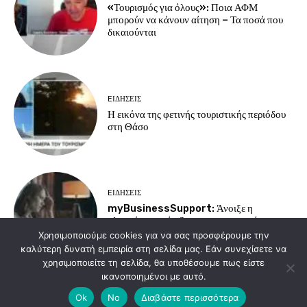
«Τουρισμός για όλους»: Ποια ΑΦΜ
μπορούν να κάνουν αίτηση – Τα ποσά που
δικαιούνται
EΙΔΗΣΕΙΣ
Η εικόνα της φετινής τουριστικής περιόδου
στη Θάσο
EΙΔΗΣΕΙΣ
myBusinessSupport: Άνοιξε η
πλατφόρμα στήριξης για τις επιχειρήσεις της
Σαμοθράκης
Χρησιμοποιούμε cookies για να σας προσφέρουμε την
καλύτερη δυνατή εμπειρία στη σελίδα μας. Εάν συνεχίσετε να
χρησιμοποιείτε τη σελίδα, θα υποθέσουμε πως είστε
ικανοποιημένοι με αυτό.
Load more
Ok
No
Διαβάστε περισσότερα