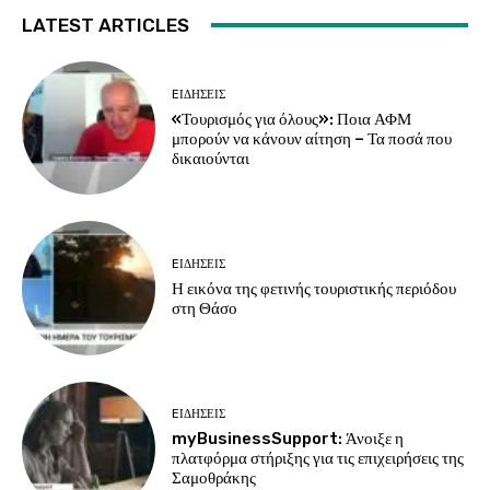
LATEST ARTICLES
EΙΔΗΣΕΙΣ
«Τουρισμός για όλους»: Ποια ΑΦΜ
μπορούν να κάνουν αίτηση – Τα ποσά που
δικαιούνται
EΙΔΗΣΕΙΣ
Η εικόνα της φετινής τουριστικής περιόδου
στη Θάσο
EΙΔΗΣΕΙΣ
myBusinessSupport: Άνοιξε η
πλατφόρμα στήριξης για τις επιχειρήσεις της
Σαμοθράκης