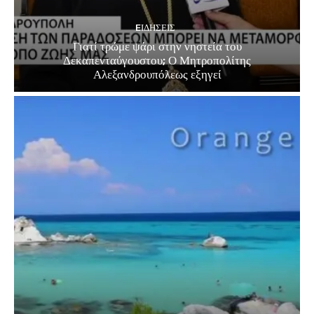
EΙΔΗΣΕΙΣ
Γιατί τρώμε ψάρι στην νηστεία του
Δεκαπενταύγουστου; Ο Μητροπολίτης
Αλεξανδρουπόλεως εξηγεί