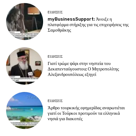
EΙΔΗΣΕΙΣ
myBusinessSupport: Άνοιξε η
πλατφόρμα στήριξης για τις επιχειρήσεις της
Σαμοθράκης
EΙΔΗΣΕΙΣ
Γιατί τρώμε ψάρι στην νηστεία του
Δεκαπενταύγουστου; Ο Μητροπολίτης
Αλεξανδρουπόλεως εξηγεί
EΙΔΗΣΕΙΣ
Άρθρο τουρκικής εφημερίδας αναρωτιέται
γιατί οι Τούρκοι προτιμούν τα ελληνικά
νησιά για διακοπές