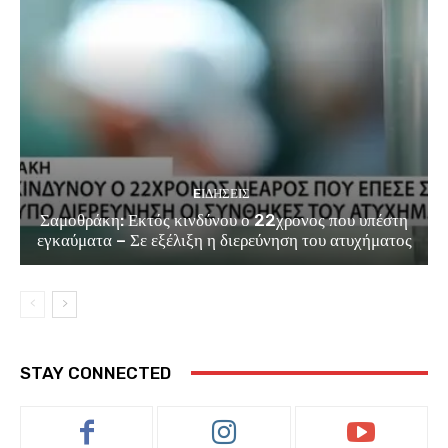
EΙΔΗΣΕΙΣ
Σαμοθράκη: Εκτός κινδύνου ο 22χρονος που υπέστη
εγκαύματα – Σε εξέλιξη η διερεύνηση του ατυχήματος
STAY CONNECTED