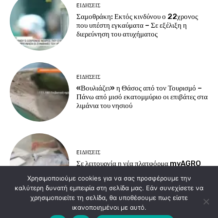
EΙΔΗΣΕΙΣ
Σαμοθράκη: Εκτός κινδύνου ο 22χρονος
που υπέστη εγκαύματα – Σε εξέλιξη η
διερεύνηση του ατυχήματος
EΙΔΗΣΕΙΣ
«Βουλιάζει» η Θάσος από τον Τουρισμό –
Πάνω από μισό εκατομμύριο οι επιβάτες στα
λιμάνια του νησιού
EΙΔΗΣΕΙΣ
Σε λειτουργία η νέα πλατφόρμα myAGRO
για τις αγροτικές ενισχύσεις του 2026
Χρησιμοποιούμε cookies για να σας προσφέρουμε την
καλύτερη δυνατή εμπειρία στη σελίδα μας. Εάν συνεχίσετε να
χρησιμοποιείτε τη σελίδα, θα υποθέσουμε πως είστε
ικανοποιημένοι με αυτό.
Load more