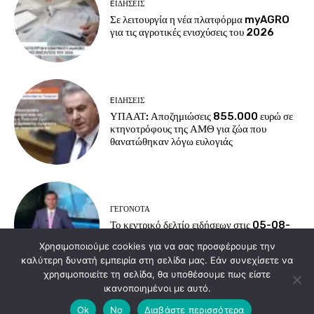
EΙΔΗΣΕΙΣ
Σε λειτουργία η νέα πλατφόρμα myAGRO
για τις αγροτικές ενισχύσεις του 2026
EΙΔΗΣΕΙΣ
ΥΠΑΑΤ: Αποζημιώσεις 855.000 ευρώ σε
κτηνοτρόφους της ΑΜΘ για ζώα που
θανατώθηκαν λόγω ευλογιάς
ΓΕΓΟΝΟΤΑ
Το κεντρικό δελτίο ειδήσεων στις 05-08-
2026
Χρησιμοποιούμε cookies για να σας προσφέρουμε την
καλύτερη δυνατή εμπειρία στη σελίδα μας. Εάν συνεχίσετε να
χρησιμοποιείτε τη σελίδα, θα υποθέσουμε πως είστε
ικανοποιημένοι με αυτό.
Load more
Ok
No
Διαβάστε περισσότερα