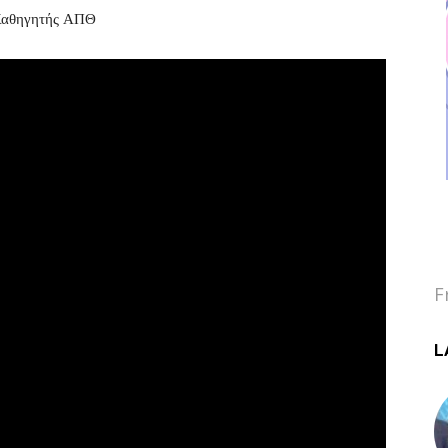
 Καθηγητής ΑΠΘ
F
L