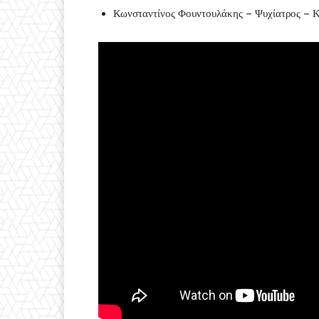
Κωνσταντίνος Φουντουλάκης – Ψυχίατρος –