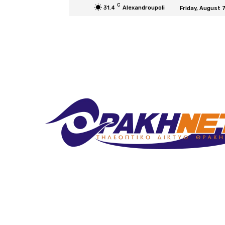
C
31.4
Alexandroupoli
Friday, August 