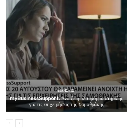
EΙΔΗΣΕΙΣ
myBusinessSupport: Άνοιξε η πλατφόρμα στήριξης
για τις επιχειρήσεις της Σαμοθράκης