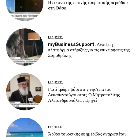
Η εικόνα της φετινής τουριστικής περιόδου
στη Θάσο
EΙΔΗΣΕΙΣ
myBusinessSupport: Άνοιξε η
πλατφόρμα στήριξης για τις επιχειρήσεις της
Σαμοθράκης
EΙΔΗΣΕΙΣ
Γιατί τρώμε ψάρι στην νηστεία του
Δεκαπενταύγουστου; Ο Μητροπολίτης
Αλεξανδρουπόλεως εξηγεί
EΙΔΗΣΕΙΣ
Άρθρο τουρκικής εφημερίδας αναρωτιέται