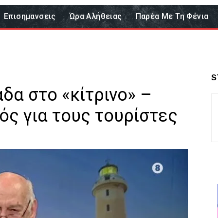
Επισημανσεις
Ώρα Αλήθειας
Παρέα Με Τη Φένια
S
άδα στο «κίτρινο» –
ός για τους τουρίστες