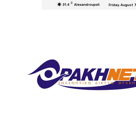
C
31.4
Alexandroupoli
Friday, August 