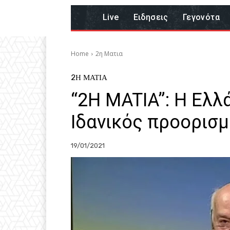
Live
Eιδησεις
Γεγονότα
Home
2η Ματια
2Η ΜΑΤΙΑ
“2H MATIA”: Η Ελλ
Ιδανικός προορισμ
19/01/2021