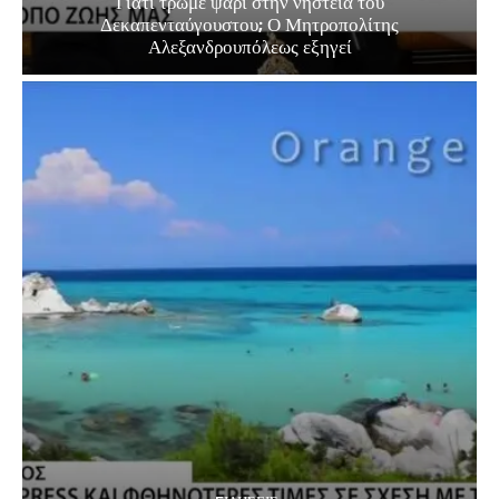
Γιατί τρώμε ψάρι στην νηστεία του
Δεκαπενταύγουστου; Ο Μητροπολίτης
Αλεξανδρουπόλεως εξηγεί