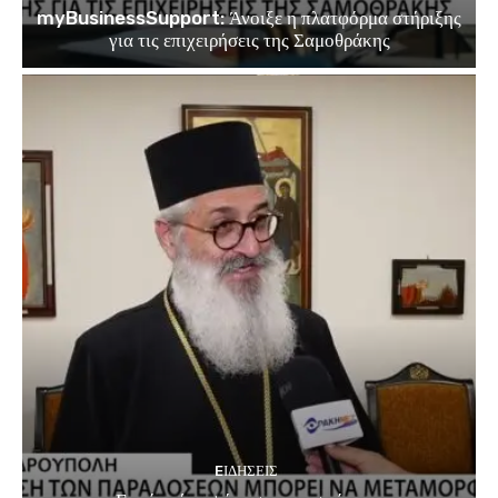
myBusinessSupport: Άνοιξε η πλατφόρμα στήριξης
για τις επιχειρήσεις της Σαμοθράκης
EΙΔΗΣΕΙΣ