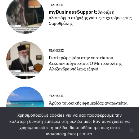
EΙΔΗΣΕΙΣ
myBusinessSupport: Άνοιξε η
πλατφόρμα στήριξης για τις επιχειρήσεις της
Σαμοθράκης
EΙΔΗΣΕΙΣ
Γιατί τρώμε ψάρι στην νηστεία του
Δεκαπενταύγουστου; Ο Μητροπολίτης
Αλεξανδρουπόλεως εξηγεί
EΙΔΗΣΕΙΣ
Άρθρο τουρκικής εφημερίδας αναρωτιέται
γιατί οι Τούρκοι προτιμούν τα ελληνικά
νησιά για διακοπές
Χρησιμοποιούμε cookies για να σας προσφέρουμε την
καλύτερη δυνατή εμπειρία στη σελίδα μας. Εάν συνεχίσετε να
χρησιμοποιείτε τη σελίδα, θα υποθέσουμε πως είστε
ικανοποιημένοι με αυτό.
Load more