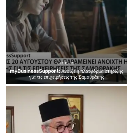
EΙΔΗΣΕΙΣ
myBusinessSupport: Άνοιξε η πλατφόρμα στήριξης
για τις επιχειρήσεις της Σαμοθράκης