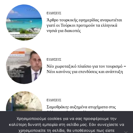
EΙΔΗΣΕΙΣ
Άρθρο τουρκικής εφημερίδας αναρωτιέται
γιατί οι Τούρκοι προτιμούν τα ελληνικά
νησιά για διακοπές
EΙΔΗΣΕΙΣ
Νέο χωροταξικό πλαίσιο για τον τουρισμό –
Νέοι κανόνες για επενδύσεις και ανάπτυξη
EΙΔΗΣΕΙΣ
Σαμοθράκη: αυξημένα ατυχήματα στις
βάθρες – οδηγίες πρόληψης από το
Πυροσβεστικό Κλιμάκιο Σαμοθράκης
Χρησιμοποιούμε cookies για να σας προσφέρουμε την
καλύτερη δυνατή εμπειρία στη σελίδα μας. Εάν συνεχίσετε να
χρησιμοποιείτε τη σελίδα, θα υποθέσουμε πως είστε