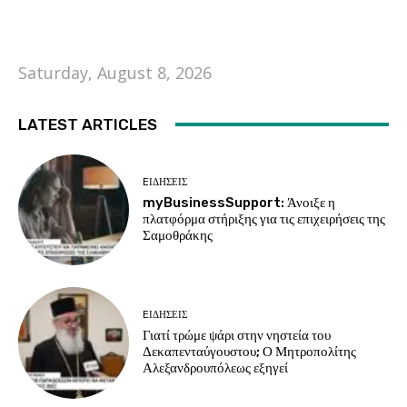
Saturday, August 8, 2026
LATEST ARTICLES
EΙΔΗΣΕΙΣ
myBusinessSupport: Άνοιξε η
πλατφόρμα στήριξης για τις επιχειρήσεις της
Σαμοθράκης
EΙΔΗΣΕΙΣ
Γιατί τρώμε ψάρι στην νηστεία του
Δεκαπενταύγουστου; Ο Μητροπολίτης
Αλεξανδρουπόλεως εξηγεί