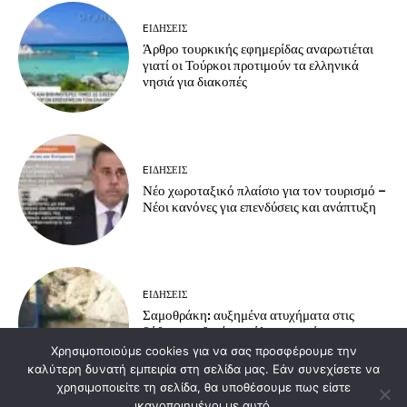
EΙΔΗΣΕΙΣ
Άρθρο τουρκικής εφημερίδας αναρωτιέται
γιατί οι Τούρκοι προτιμούν τα ελληνικά
νησιά για διακοπές
EΙΔΗΣΕΙΣ
Νέο χωροταξικό πλαίσιο για τον τουρισμό –
Νέοι κανόνες για επενδύσεις και ανάπτυξη
EΙΔΗΣΕΙΣ
Σαμοθράκη: αυξημένα ατυχήματα στις
βάθρες – οδηγίες πρόληψης από το
Πυροσβεστικό Κλιμάκιο Σαμοθράκης
Χρησιμοποιούμε cookies για να σας προσφέρουμε την
καλύτερη δυνατή εμπειρία στη σελίδα μας. Εάν συνεχίσετε να
χρησιμοποιείτε τη σελίδα, θα υποθέσουμε πως είστε
ικανοποιημένοι με αυτό.