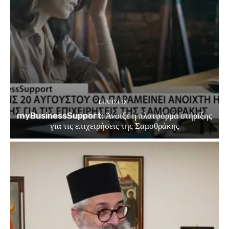
EΙΔΗΣΕΙΣ
myBusinessSupport: Άνοιξε η πλατφόρμα στήριξης
για τις επιχειρήσεις της Σαμοθράκης