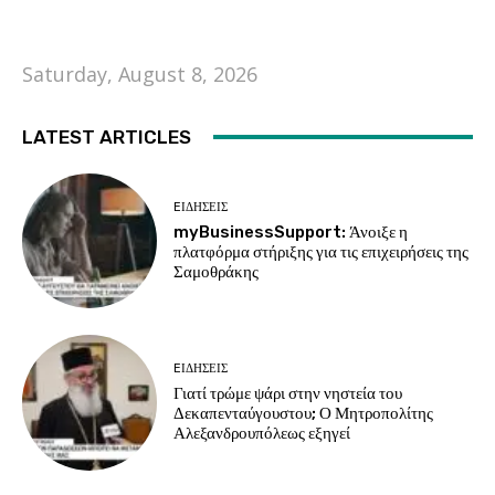
Saturday, August 8, 2026
LATEST ARTICLES
EΙΔΗΣΕΙΣ
myBusinessSupport: Άνοιξε η
πλατφόρμα στήριξης για τις επιχειρήσεις της
Σαμοθράκης
EΙΔΗΣΕΙΣ
Γιατί τρώμε ψάρι στην νηστεία του
Δεκαπενταύγουστου; Ο Μητροπολίτης
Αλεξανδρουπόλεως εξηγεί