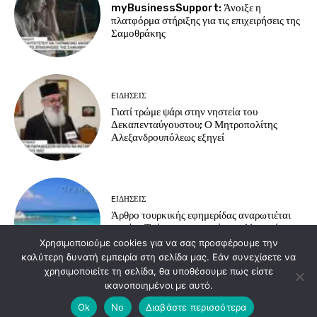
myBusinessSupport: Άνοιξε η
πλατφόρμα στήριξης για τις επιχειρήσεις της
Σαμοθράκης
EΙΔΗΣΕΙΣ
Γιατί τρώμε ψάρι στην νηστεία του
Δεκαπενταύγουστου; Ο Μητροπολίτης
Αλεξανδρουπόλεως εξηγεί
EΙΔΗΣΕΙΣ
Άρθρο τουρκικής εφημερίδας αναρωτιέται
γιατί οι Τούρκοι προτιμούν τα ελληνικά
νησιά για διακοπές
Χρησιμοποιούμε cookies για να σας προσφέρουμε την
καλύτερη δυνατή εμπειρία στη σελίδα μας. Εάν συνεχίσετε να
χρησιμοποιείτε τη σελίδα, θα υποθέσουμε πως είστε
ικανοποιημένοι με αυτό.
Load more
Ok
No
Διαβάστε περισσότερα