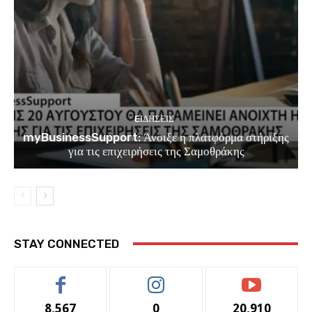
EΙΔΗΣΕΙΣ
myBusinessSupport: Άνοιξε η πλατφόρμα στήριξης
για τις επιχειρήσεις της Σαμοθράκης
STAY CONNECTED
8,567
0
20,910