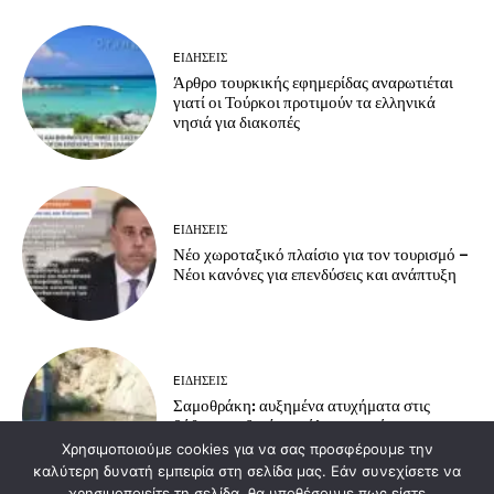
EΙΔΗΣΕΙΣ
Άρθρο τουρκικής εφημερίδας αναρωτιέται
γιατί οι Τούρκοι προτιμούν τα ελληνικά
νησιά για διακοπές
EΙΔΗΣΕΙΣ
Νέο χωροταξικό πλαίσιο για τον τουρισμό –
Νέοι κανόνες για επενδύσεις και ανάπτυξη
EΙΔΗΣΕΙΣ
Σαμοθράκη: αυξημένα ατυχήματα στις
βάθρες – οδηγίες πρόληψης από το
Πυροσβεστικό Κλιμάκιο Σαμοθράκης
Χρησιμοποιούμε cookies για να σας προσφέρουμε την
καλύτερη δυνατή εμπειρία στη σελίδα μας. Εάν συνεχίσετε να
χρησιμοποιείτε τη σελίδα, θα υποθέσουμε πως είστε