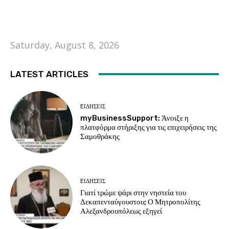
Saturday, August 8, 2026
LATEST ARTICLES
EΙΔΗΣΕΙΣ
myBusinessSupport: Άνοιξε η
πλατφόρμα στήριξης για τις επιχειρήσεις της
Σαμοθράκης
EΙΔΗΣΕΙΣ
Γιατί τρώμε ψάρι στην νηστεία του
Δεκαπενταύγουστου; Ο Μητροπολίτης
Αλεξανδρουπόλεως εξηγεί