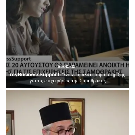
EΙΔΗΣΕΙΣ
myBusinessSupport: Άνοιξε η πλατφόρμα στήριξης
για τις επιχειρήσεις της Σαμοθράκης