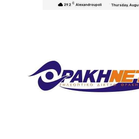
C
29.2
Alexandroupoli
Thursday, Augu