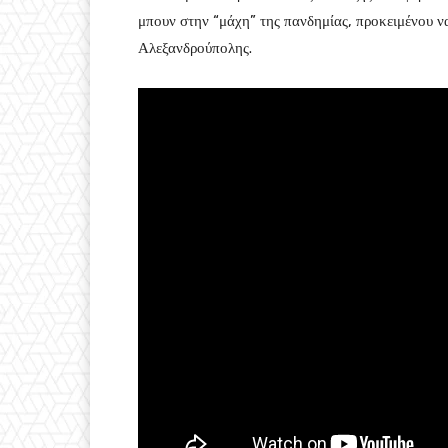
μπουν στην “μάχη” της πανδημίας, προκειμένου ν
Αλεξανδρούπολης.