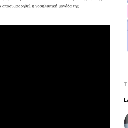
α αποσυμφορηθεί, η νοσηλευτική μονάδα της
T
L