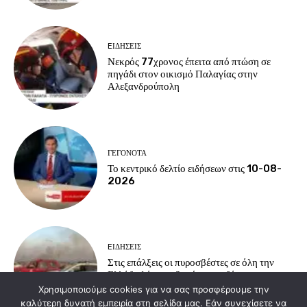
EΙΔΗΣΕΙΣ
Νεκρός 77χρονος έπειτα από πτώση σε
πηγάδι στον οικισμό Παλαγίας στην
Αλεξανδρούπολη
ΓΕΓΟΝΟΤΑ
Το κεντρικό δελτίο ειδήσεων στις 10-08-
2026
EΙΔΗΣΕΙΣ
Στις επάλξεις οι πυροσβέστες σε όλη την
Ελλάδα λόγω αυξημένου κινδύνου
εκδήλωσης πυρκαγιών
Χρησιμοποιούμε cookies για να σας προσφέρουμε την
καλύτερη δυνατή εμπειρία στη σελίδα μας. Εάν συνεχίσετε να